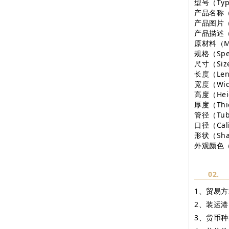
型号（Ty
产品名称（P
产品图片（
产品描述（D
原材料（Ma
规格（Spec
尺寸（Siz
长度（Len
宽度（Wid
高度（Hei
厚度（Thi
管径（Tube
口径（Cal
形状（Sh
外观颜色（C
02.
1、贸易方
2、装运港，目
3、货币种类