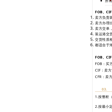
所
FOB、CI
卖方负责
卖方办理
卖方交单
装运港交
交货性质
都适合于
FOB、C
FOB：
CIF：
CFR：
03.
1.按整柜（
2.按最小定