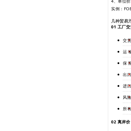
4、单位价格
实例：FOB 
几种贸易
01 工厂交
交
运 
保 
出
进
风
所
02 离岸价（