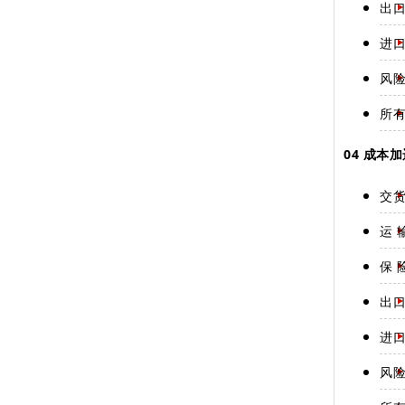
出
进
风
所
04 成本加
交
运 
保 
出
进
风