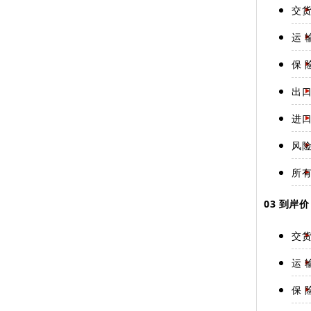
交
运 
保 
出
进
风
所
03 到岸价
交
运 
保 