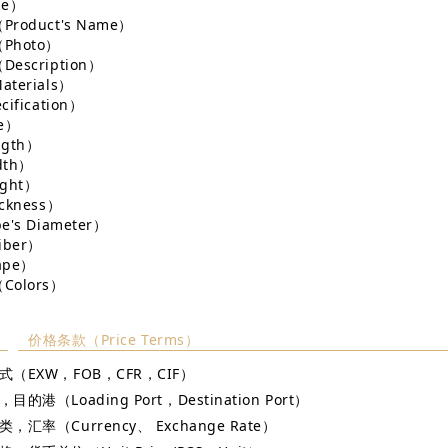
pe）
roduct's Name）
Photo）
escription）
terials）
ification）
e）
gth）
th）
ght）
ckness）
's Diameter）
iber）
ape）
olors）
价格条款（Price Terms）
式（EXW，FOB，CFR，CIF）
的港（Loading Port，Destination Port）
，汇率（Currency、 Exchange Rate）