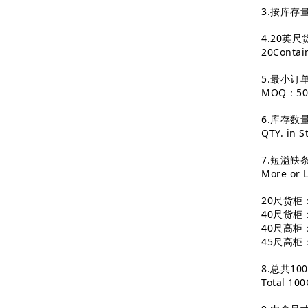
3.按库存量（
4.20英
20Conta
5.最小订
MOQ：500
6.库存数量
QTY. in 
7.短溢缺
More or 
20尺货柜
40尺货柜
40尺高柜
45尺高柜
8.总共1
Total 10